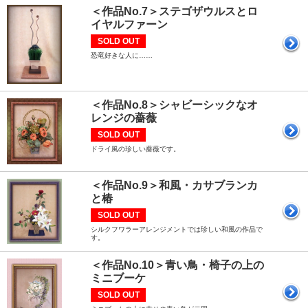
＜作品No.7＞ステゴザウルスとロ
イヤルファーン
SOLD OUT
恐竜好きな人に……
＜作品No.8＞シャビーシックなオ
レンジの薔薇
SOLD OUT
ドライ風の珍しい薔薇です。
＜作品No.9＞和風・カサブランカ
と椿
SOLD OUT
シルクフワラーアレンジメントでは珍しい和風の作品で
す。
＜作品No.10＞青い鳥・椅子の上の
ミニブーケ
SOLD OUT