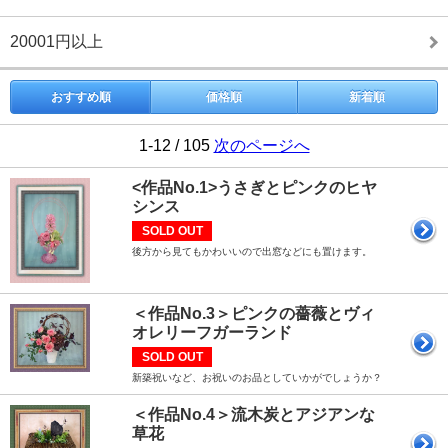
20001円以上
おすすめ順
価格順
新着順
1-12 / 105
次のページへ
<作品No.1>うさぎとピンクのヒヤ
シンス
SOLD OUT
後方から見てもかわいいので出窓などにも置けます。
＜作品No.3＞ピンクの薔薇とヴィ
オレリーフガーランド
SOLD OUT
新築祝いなど、お祝いのお品としていかがでしょうか？
＜作品No.4＞流木炭とアジアンな
草花