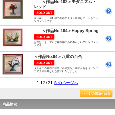
＜作品No.102＞モダニズム・
レッド
SOLD OUT
赤い花々といぶし銀の花器のモダン和風なアート系アレ
ンジメントです。
＜作品No.104＞Happy Spring
SOLD OUT
お花は小さいですが存在感のある春らしいアレンジメン
トです。
＜作品No.84＞八重の百合
SOLD OUT
タチキチの花器に非常に高品質な八重の百合をメインに
こでまりや蘭などを贅沢に配しました。
1-12 / 21
次のページへ
ページの先頭へ戻る
商品検索