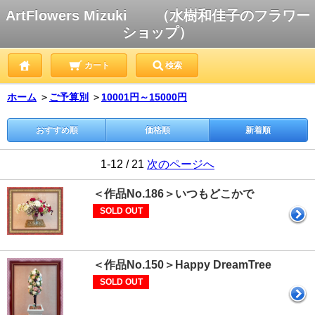
ArtFlowers Mizuki （水樹和佳子のフラワー
ショップ）
カート
検索
ホーム
＞
ご予算別
＞
10001円～15000円
おすすめ順
価格順
新着順
1-12 / 21
次のページへ
＜作品No.186＞いつもどこかで
SOLD OUT
＜作品No.150＞Happy DreamTree
SOLD OUT