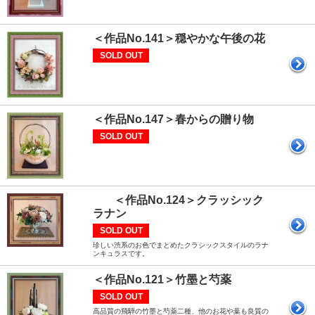
＜作品No.141＞穏やかな午後の花
SOLD OUT
＜作品No.147＞春からの贈り物
SOLD OUT
＜作品No.124＞クラッシック
ラナン
SOLD OUT
珍しい渋系のお色でまとめたクラシックスタイルのラナ
ンキュラスです。
＜作品No.121＞竹墨と芍薬
SOLD OUT
高品質の飛騨の竹墨と芍薬二種、他のお花や葉も良質の