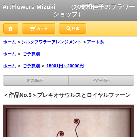
ArtFlowers Mizuki （水樹和佳子のフラワー
ショップ）
カート
検索
ホーム
＞
シルクフワラーアレンジメント
＞
アート系
ホーム
＞
ご予算別
ホーム
＞
ご予算別
＞
15001円～20000円
前の商品へ
次の商品へ
＜作品No.5＞プレキオサウルスとロイヤルファーン