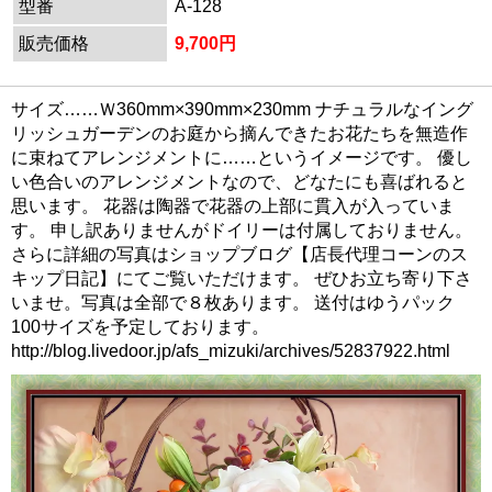
型番
A-128
販売価格
9,700円
サイズ……Ｗ360mm×390mm×230mm ナチュラルなイング
リッシュガーデンのお庭から摘んできたお花たちを無造作
に束ねてアレンジメントに……というイメージです。 優し
い色合いのアレンジメントなので、どなたにも喜ばれると
思います。 花器は陶器で花器の上部に貫入が入っていま
す。 申し訳ありませんがドイリーは付属しておりません。
さらに詳細の写真はショップブログ【店長代理コーンのス
キップ日記】にてご覧いただけます。 ぜひお立ち寄り下さ
いませ。写真は全部で８枚あります。 送付はゆうパック
100サイズを予定しております。
http://blog.livedoor.jp/afs_mizuki/archives/52837922.html