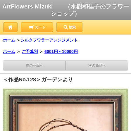
ArtFlowers Mizuki （水樹和佳子のフラワー
ショップ）
カート
検索
ホーム
＞
シルクフワラーアレンジメント
ホーム
＞
ご予算別
＞
6001円～10000円
前の商品へ
次の商品へ
＜作品No.128＞ガーデンより