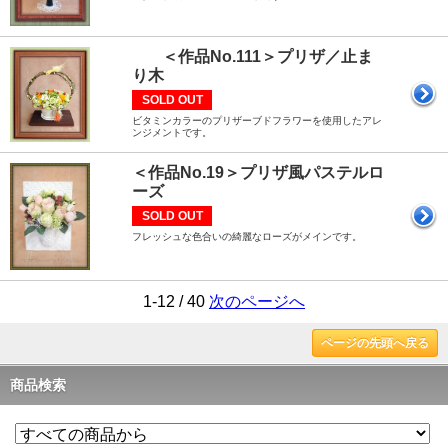
＜作品No.111＞プリザ／止ま
り木
SOLD OUT
ビタミンカラーのプリザーブドフラワーを使用したアレ
ンジメントです。
＜作品No.19＞プリザ風パステルロ
ーズ
SOLD OUT
フレッシュな色合いの綺麗なローズがメインです。
1-12 / 40
次のページへ
ページの先頭へ戻る
商品検索