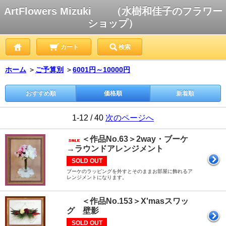
ArtFlowers Mizuki （水樹和佳子のフラワー
ショップ）
カート
検索
ホーム
＞
ご予算別
＞
6001円～10000円
おすすめ順
価格順
新着順
1-12 / 40
次のページへ
＜作品No.63＞2way・ブーケ
→ラウンドアレンジメント
SOLD OUT
ブーケのラッピングを外すとそのままお部屋に飾れるア
レンジメントになります。
＜作品No.153＞X'masスワッ
グ 壁影
SOLD OUT