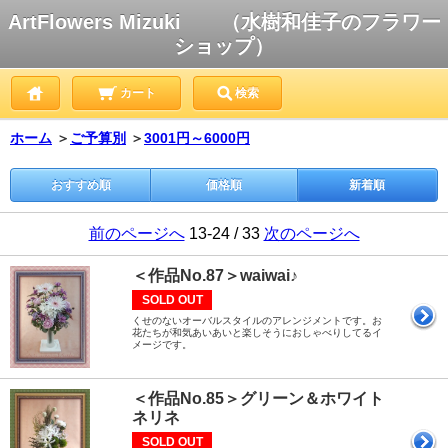
ArtFlowers Mizuki （水樹和佳子のフラワー
ショップ）
カート
検索
ホーム
＞
ご予算別
＞
3001円～6000円
おすすめ順
価格順
新着順
前のページへ
13-24 / 33
次のページへ
＜作品No.87＞waiwai♪
SOLD OUT
くせのないオーバルスタイルのアレンジメントです。お
花たちが和気あいあいと楽しそうにおしゃべりしてるイ
メージです。
＜作品No.85＞グリーン＆ホワイト
ネリネ
SOLD OUT