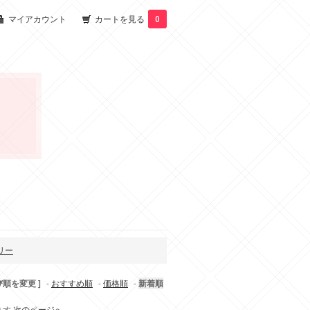
マイアカウント
カートを見る
0
リー
び順を変更 ]
-
おすすめ順
-
価格順
-
新着順
います
次のページへ