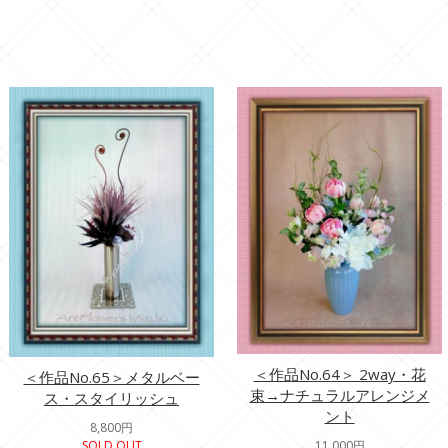
＜作品No.64＞ 2way・花
＜作品No.65＞メタルベー
束→ナチュラルアレンジメ
ス・スタイリッシュ
ント
8,800円
SOLD OUT
11,000円