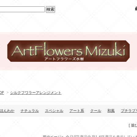
OP
>
シルクフワラーアレンジメント
ほんわか
ナチュラル
スペシャル
アート系
クール
和風
プチラブ
[ 並
前のページへ
全 [107] 商品中 [51-60] 商品を表示して