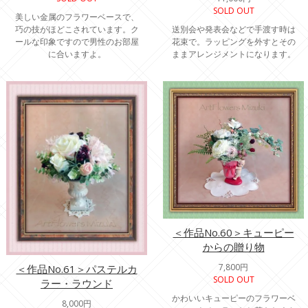
SOLD OUT
美しい金属のフラワーベースで、
巧の技がほどこされています。ク
送別会や発表会などで手渡す時は
ールな印象ですので男性のお部屋
花束で。ラッピングを外すとその
に合いますよ。
ままアレンジメントになります。
＜作品No.60＞キューピー
からの贈り物
7,800円
＜作品No.61＞パステルカ
SOLD OUT
ラー・ラウンド
かわいいキューピーのフラワーベ
8,000円