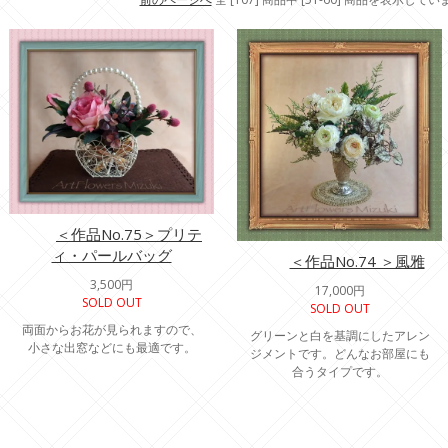
＜作品No.75＞プリテ
ィ・パールバッグ
＜作品No.74 ＞風雅
3,500円
17,000円
SOLD OUT
SOLD OUT
両面からお花が見られますので、
グリーンと白を基調にしたアレン
小さな出窓などにも最適です。
ジメントです。どんなお部屋にも
合うタイプです。